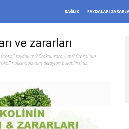
SAĞLIK
FAYDALARI ZARARLA
rı ve zararları
Brokoli faydalı mı? Brokoli zararlı mı? Brokolinin
brokoli hakkındaki tüm detayları bulabilirsiniz.