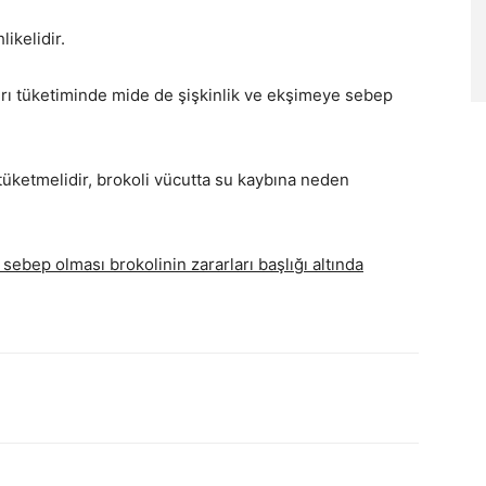
likelidir.
 Aşırı tüketiminde mide de şişkinlik ve ekşimeye sebep
i tüketmelidir, brokoli vücutta su kaybına neden
 sebep olması brokolinin zararları başlığı altında
X
Pinterest
WhatsApp
Linkedin