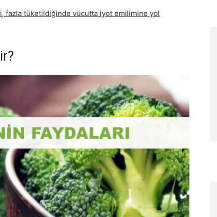
, fazla tüketildiğinde vücutta iyot emilimine yol
ir?