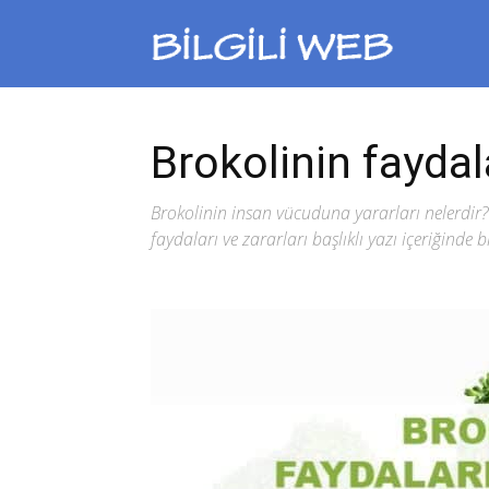
Bilgili
Web
Brokolinin faydala
Brokolinin insan vücuduna yararları nelerdir? 
faydaları ve zararları başlıklı yazı içeriğinde 