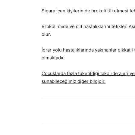
Sigara içen kişilerin de brokoli tüketmesi teh
Brokoli mide ve cilt hastalıklarını tetikler.
olur.
İdrar yolu hastalıklarında yakınanlar dikkatl
olmaktadır.
Çocuklarda fazla tüketildiği takdirde alerjiye
sunabileceğimiz diğer bilgidir.
Facebook
Paylaş